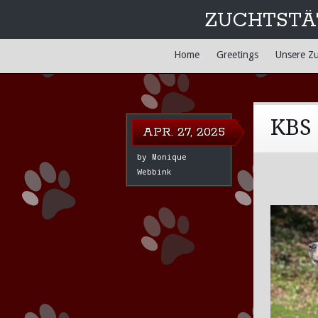
ZUCHTSTÄ
Main menu
Skip
Home
Greetings
Unsere Z
to
content
KBS 
APR. 27, 2025
by
Monique
Webbink