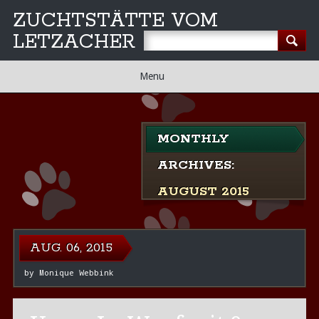
ZUCHTSTÄTTE VOM
LETZACHER
Main
Skip
Menu
to
menu
content
MONTHLY
ARCHIVES:
AUGUST 2015
AUG. 06, 2015
by
Monique Webbink