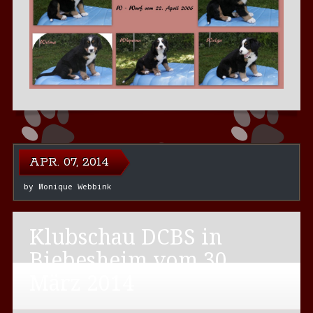
APR. 07, 2014
by
Monique Webbink
Klubschau DCBS in
Biebesheim vom 30.
März 2014