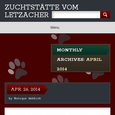
ZUCHTSTÄTTE VOM
LETZACHER
Main
Skip
Menu
to
menu
content
MONTHLY
ARCHIVES:
APRIL
2014
APR. 26, 2014
by
Monique Webbink