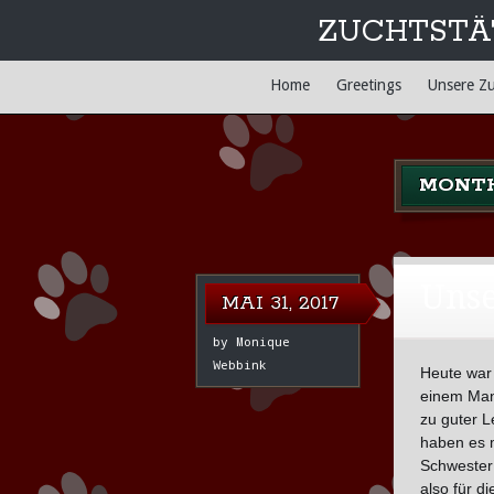
ZUCHTSTÄ
Main menu
Skip
Home
Greetings
Unsere Z
to
content
MONTH
Unse
MAI 31, 2017
by
Monique
Webbink
Heute war 
einem Mann
zu guter L
haben es m
Schwester 
also für 