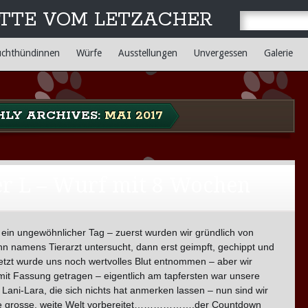
TTE VOM LETZACHER
uchthündinnen
Würfe
Ausstellungen
Unvergessen
Galerie
LY ARCHIVES:
MAI 2017
r L – Wurf mit 8 Wochen
ein ungewöhnlicher Tag – zuerst wurden wir gründlich von
 namens Tierarzt untersucht, dann erst geimpft, gechippt und
etzt wurde uns noch wertvolles Blut entnommen – aber wir
it Fassung getragen – eigentlich am tapfersten war unsere
Lani-Lara, die sich nichts hat anmerken lassen – nun sind wir
die grosse, weite Welt vorbereitet……………….der Countdown