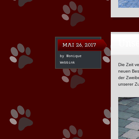
Unse
MAI 26, 2017
by
Monique
Webbink
Die Zeit v
neuen Besi
der Zweibe
unserer Zu