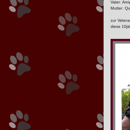
Vater: Am
Mutter: Q
zur Vetera
diese 10jäh