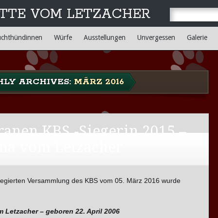
TTE VOM LETZACHER
uchthündinnen
Würfe
Ausstellungen
Unvergessen
Galerie
LY ARCHIVES:
MÄRZ 2016
ranen KBS -Siegerin 2015 –
ma vom Letzacher
legierten Versammlung des KBS vom 05. März 2016 wurde
 Letzacher – geboren 22. April 2006